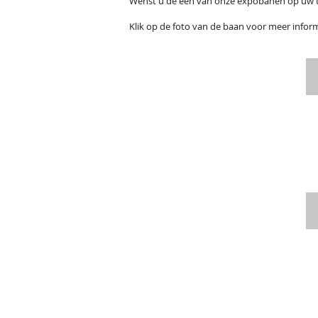
Wenst u de één van onze expobanen op uw t
Klik op de foto van de baan voor meer inform