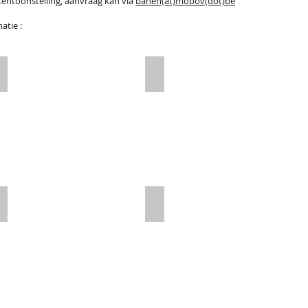
entoonstelling, aanvraag kan via
banen(at)mobov(dot)be
atie :
Clubbaan H0-H0m
Tiefengraben
Clubbaan
Met den blauwe naar Lillo
Depot Muydonix
MOBOV